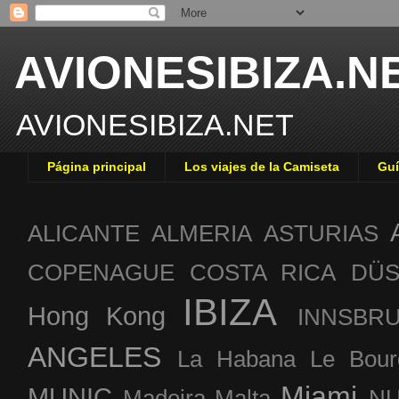
AVIONESIBIZA.N
AVIONESIBIZA.NET
Página principal
Los viajes de la Camiseta
Guí
ALICANTE
ALMERIA
ASTURIAS
COPENAGUE
COSTA RICA
DÜS
IBIZA
Hong Kong
INNSBR
ANGELES
La Habana
Le Bour
Miami
MUNIC
Madeira
Malta
NU