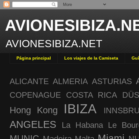
AVIONESIBIZA.N
AVIONESIBIZA.NET
Página principal
Los viajes de la Camiseta
Guí
ALICANTE
ALMERIA
ASTURIAS
COPENAGUE
COSTA RICA
DÜS
IBIZA
Hong Kong
INNSBR
ANGELES
La Habana
Le Bour
Miami
MUNIC
Madeira
Malta
NU