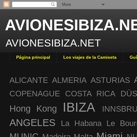
AVIONESIBIZA.N
AVIONESIBIZA.NET
Página principal
Los viajes de la Camiseta
Guí
ALICANTE
ALMERIA
ASTURIAS
COPENAGUE
COSTA RICA
DÜS
IBIZA
Hong Kong
INNSBR
ANGELES
La Habana
Le Bour
Miami
MUNIC
Madeira
Malta
NU