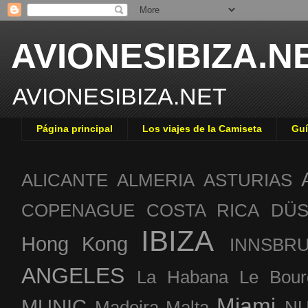
AVIONESIBIZA.N
AVIONESIBIZA.NET
Página principal
Los viajes de la Camiseta
Guí
ALICANTE
ALMERIA
ASTURIAS
COPENAGUE
COSTA RICA
DÜS
IBIZA
Hong Kong
INNSBR
ANGELES
La Habana
Le Bour
Miami
MUNIC
Madeira
Malta
NU