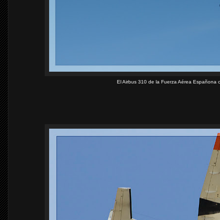
El Airbus 310 de la Fuerza Aérea Españona c