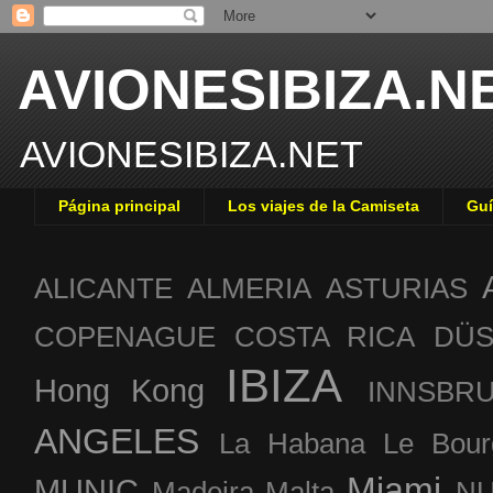
AVIONESIBIZA.N
AVIONESIBIZA.NET
Página principal
Los viajes de la Camiseta
Guí
ALICANTE
ALMERIA
ASTURIAS
COPENAGUE
COSTA RICA
DÜS
IBIZA
Hong Kong
INNSBR
ANGELES
La Habana
Le Bour
Miami
MUNIC
Madeira
Malta
NU