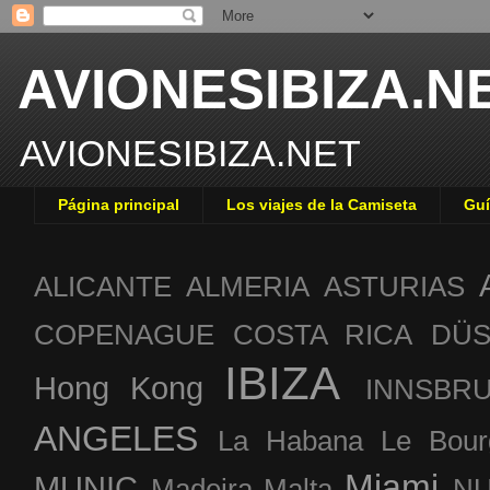
AVIONESIBIZA.N
AVIONESIBIZA.NET
Página principal
Los viajes de la Camiseta
Guí
ALICANTE
ALMERIA
ASTURIAS
COPENAGUE
COSTA RICA
DÜS
IBIZA
Hong Kong
INNSBR
ANGELES
La Habana
Le Bour
Miami
MUNIC
Madeira
Malta
NU