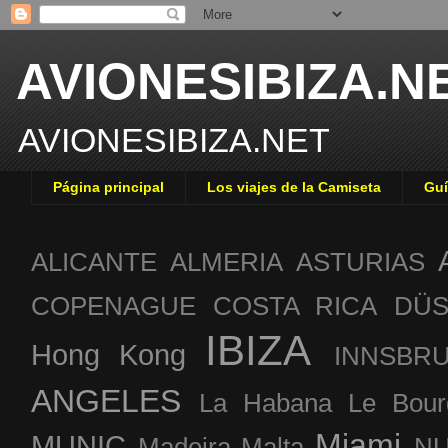
AVIONESIBIZA.N
AVIONESIBIZA.NET
Página principal
Los viajes de la Camiseta
Guí
ALICANTE
ALMERIA
ASTURIAS
COPENAGUE
COSTA RICA
DÜS
IBIZA
Hong Kong
INNSBR
ANGELES
La Habana
Le Bour
Miami
MUNIC
Madeira
Malta
NU