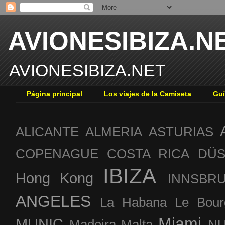
AVIONESIBIZA.N
AVIONESIBIZA.NET
Página principal
Los viajes de la Camiseta
Guí
ALICANTE
ALMERIA
ASTURIAS
COPENAGUE
COSTA RICA
DÜS
IBIZA
Hong Kong
INNSBR
ANGELES
La Habana
Le Bour
Miami
MUNIC
Madeira
Malta
NU