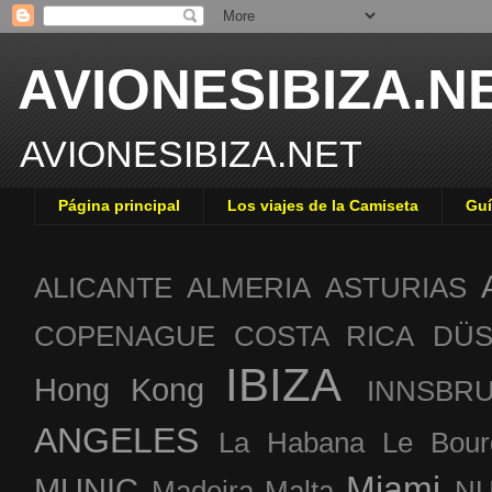
AVIONESIBIZA.N
AVIONESIBIZA.NET
Página principal
Los viajes de la Camiseta
Guí
ALICANTE
ALMERIA
ASTURIAS
COPENAGUE
COSTA RICA
DÜS
IBIZA
Hong Kong
INNSBR
ANGELES
La Habana
Le Bour
Miami
MUNIC
Madeira
Malta
NU