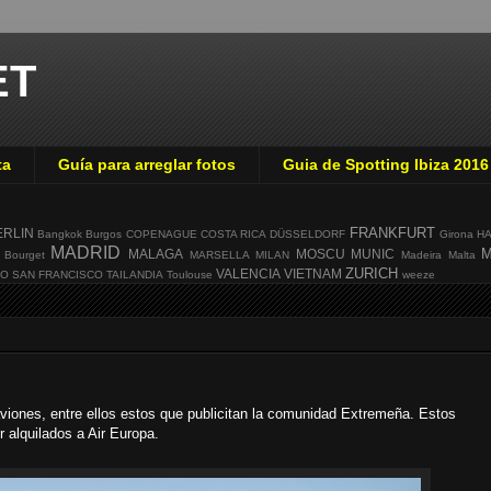
ET
ta
Guía para arreglar fotos
Guia de Spotting Ibiza 2016
FRANKFURT
ERLIN
Bangkok
Burgos
COPENAGUE
COSTA RICA
DÜSSELDORF
Girona
H
MADRID
M
MALAGA
MOSCU
MUNIC
 Bourget
MARSELLA
MILAN
Madeira
Malta
ZURICH
VALENCIA
VIETNAM
GO
SAN FRANCISCO
TAILANDIA
Toulouse
weeze
viones, entre ellos estos que publicitan la comunidad Extremeña. Estos
r alquilados a Air Europa.