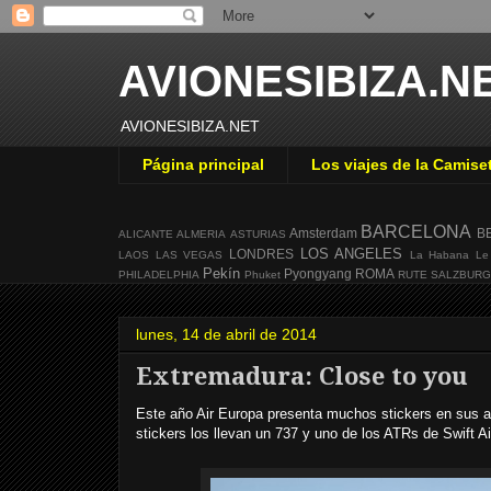
AVIONESIBIZA.N
AVIONESIBIZA.NET
Página principal
Los viajes de la Camise
BARCELONA
Amsterdam
B
ALICANTE
ALMERIA
ASTURIAS
LOS ANGELES
LONDRES
LAOS
LAS VEGAS
La Habana
Le
Pekín
Pyongyang
ROMA
PHILADELPHIA
Phuket
RUTE
SALZBUR
lunes, 14 de abril de 2014
Extremadura: Close to you
Este año Air Europa presenta muchos stickers en sus a
stickers los llevan un 737 y uno de los ATRs de Swift Ai