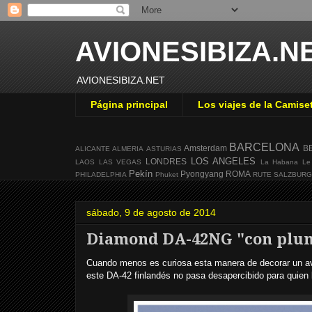
AVIONESIBIZA.N
AVIONESIBIZA.NET
Página principal
Los viajes de la Camise
BARCELONA
Amsterdam
B
ALICANTE
ALMERIA
ASTURIAS
LOS ANGELES
LONDRES
LAOS
LAS VEGAS
La Habana
Le
Pekín
Pyongyang
ROMA
PHILADELPHIA
Phuket
RUTE
SALZBUR
sábado, 9 de agosto de 2014
Diamond DA-42NG "con plu
Cuando menos es curiosa esta manera de decorar un avi
este DA-42 finlandés no pasa desapercibido para quien 