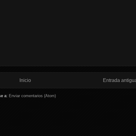
Inicio
Entrada antigu
se a:
Enviar comentarios (Atom)