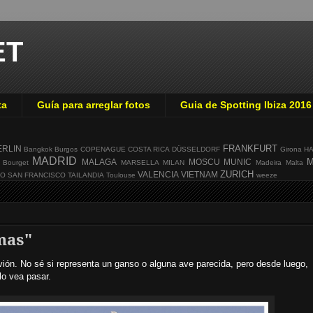
ET
ta
Guía para arreglar fotos
Guia de Spotting Ibiza 2016
FRANKFURT
ERLIN
Bangkok
Burgos
COPENAGUE
COSTA RICA
DÜSSELDORF
Girona
H
MADRID
M
MALAGA
MOSCU
MUNIC
 Bourget
MARSELLA
MILAN
Madeira
Malta
ZURICH
VALENCIA
VIETNAM
GO
SAN FRANCISCO
TAILANDIA
Toulouse
weeze
mas"
ón. No sé si representa un ganso o alguna ave parecida, pero desde luego,
lo vea pasar.