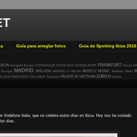
ET
ta
Guía para arreglar fotos
Guia de Spotting Ibiza 2016
FRANKFURT
ERLIN
Bangkok
Burgos
COPENAGUE
COSTA RICA
DÜSSELDORF
Girona
H
MADRID
M
MALAGA
MOSCU
MUNIC
 Bourget
MARSELLA
MILAN
Madeira
Malta
ZURICH
VALENCIA
VIETNAM
GO
SAN FRANCISCO
TAILANDIA
Toulouse
weeze
e Vodafone Italia, que se celebra estos días en Ibiza. Hoy nos ha visitado
los días.