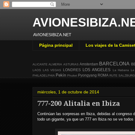
AVIONESIBIZA.N
AVIONESIBIZA.NET
Página principal
Los viajes de la Camise
BARCELONA
Amsterdam
B
ALICANTE
ALMERIA
ASTURIAS
LOS ANGELES
LONDRES
LAOS
LAS VEGAS
La Habana
Le
Pekín
Pyongyang
ROMA
PHILADELPHIA
Phuket
RUTE
SALZBUR
miércoles, 1 de octubre de 2014
777-200 Alitalia en Ibiza
Continúan las sorpresas en Ibiza, debidas al congreso d
todo un gigante, ya que un 777 en Ibiza no se ve todos 