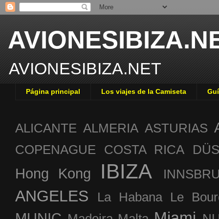
AVIONESIBIZA.N
AVIONESIBIZA.NET
Página principal
Los viajes de la Camiseta
Guí
ALICANTE
ALMERIA
ASTURIAS
COPENAGUE
COSTA RICA
DÜS
IBIZA
Hong Kong
INNSBR
ANGELES
La Habana
Le Bour
Miami
MUNIC
Madeira
Malta
NU