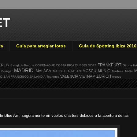
ET
ta
Guía para arreglar fotos
Guia de Spotting Ibiza 2016
FRANKFURT
ERLIN
Bangkok
Burgos
COPENAGUE
COSTA RICA
DÜSSELDORF
Girona
H
MADRID
M
MALAGA
MOSCU
MUNIC
 Bourget
MARSELLA
MILAN
Madeira
Malta
ZURICH
VALENCIA
VIETNAM
GO
SAN FRANCISCO
TAILANDIA
Toulouse
weeze
de Blue Air , seguramente en vuelos charters debidos a la apertura de las