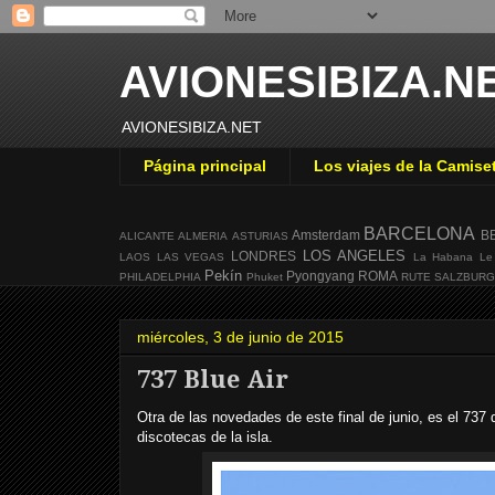
AVIONESIBIZA.N
AVIONESIBIZA.NET
Página principal
Los viajes de la Camise
BARCELONA
Amsterdam
B
ALICANTE
ALMERIA
ASTURIAS
LOS ANGELES
LONDRES
LAOS
LAS VEGAS
La Habana
Le
Pekín
Pyongyang
ROMA
PHILADELPHIA
Phuket
RUTE
SALZBUR
miércoles, 3 de junio de 2015
737 Blue Air
Otra de las novedades de este final de junio, es el 737 
discotecas de la isla.