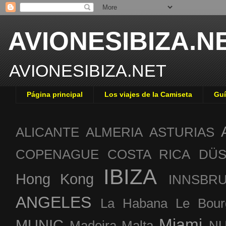
AVIONESIBIZA.N
AVIONESIBIZA.NET
Página principal
Los viajes de la Camiseta
Guí
ALICANTE
ALMERIA
ASTURIAS
COPENAGUE
COSTA RICA
DÜS
IBIZA
Hong Kong
INNSBR
ANGELES
La Habana
Le Bour
Miami
MUNIC
Madeira
Malta
NU