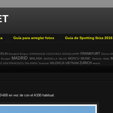
ET
ta
Guía para arreglar fotos
Guia de Spotting Ibiza 2016
FRANKFURT
ERLIN
Bangkok
Burgos
COPENAGUE
COSTA RICA
DÜSSELDORF
Girona
H
MADRID
M
MALAGA
MOSCU
MUNIC
 Bourget
MARSELLA
MILAN
Madeira
Malta
ZURICH
VALENCIA
VIETNAM
GO
SAN FRANCISCO
TAILANDIA
Toulouse
weeze
0-600 en vez de con el A330 habitual.