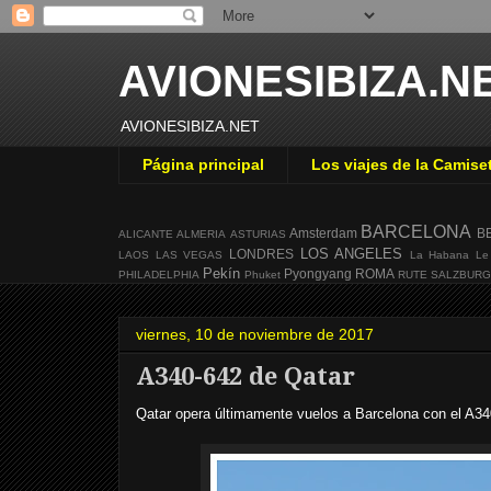
AVIONESIBIZA.N
AVIONESIBIZA.NET
Página principal
Los viajes de la Camise
BARCELONA
Amsterdam
B
ALICANTE
ALMERIA
ASTURIAS
LOS ANGELES
LONDRES
LAOS
LAS VEGAS
La Habana
Le
Pekín
Pyongyang
ROMA
PHILADELPHIA
Phuket
RUTE
SALZBUR
viernes, 10 de noviembre de 2017
A340-642 de Qatar
Qatar opera últimamente vuelos a Barcelona con el A34