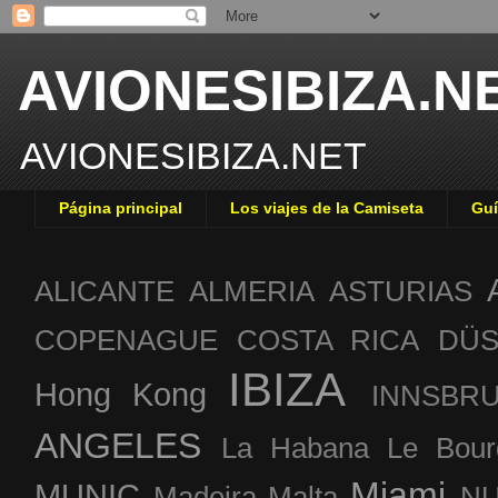
AVIONESIBIZA.N
AVIONESIBIZA.NET
Página principal
Los viajes de la Camiseta
Guí
ALICANTE
ALMERIA
ASTURIAS
COPENAGUE
COSTA RICA
DÜS
IBIZA
Hong Kong
INNSBR
ANGELES
La Habana
Le Bour
Miami
MUNIC
Madeira
Malta
NU