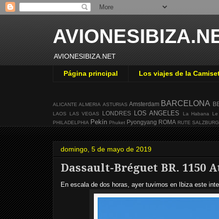
AVIONESIBIZA.N
AVIONESIBIZA.NET
Página principal
Los viajes de la Camise
BARCELONA
Amsterdam
B
ALICANTE
ALMERIA
ASTURIAS
LOS ANGELES
LONDRES
LAOS
LAS VEGAS
La Habana
Le
Pekín
Pyongyang
ROMA
PHILADELPHIA
Phuket
RUTE
SALZBUR
domingo, 5 de mayo de 2019
Dassault-Bréguet BR. 1150 A
En escala de dos horas, ayer tuvimos en Ibiza este inte