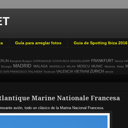
ET
ta
Guía para arreglar fotos
Guia de Spotting Ibiza 2016
FRANKFURT
ERLIN
Bangkok
Burgos
COPENAGUE
COSTA RICA
DÜSSELDORF
Girona
H
MADRID
M
MALAGA
MOSCU
MUNIC
 Bourget
MARSELLA
MILAN
Madeira
Malta
ZURICH
VALENCIA
VIETNAM
GO
SAN FRANCISCO
TAILANDIA
Toulouse
weeze
tlantique Marine Nationale Francesa
resante avión, todo un clásico de la Marina Nacional Francesa.