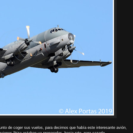
nto de coger sus vuelos, para decirnos que había este interesante avión,
iones Ibiza estaban ya preparadas, hacia rato, para cazarlo.