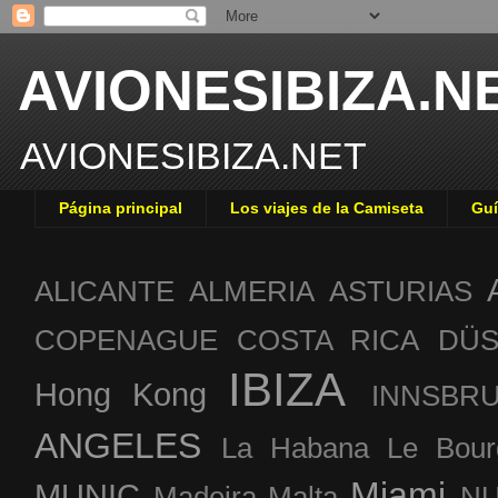
AVIONESIBIZA.N
AVIONESIBIZA.NET
Página principal
Los viajes de la Camiseta
Guí
ALICANTE
ALMERIA
ASTURIAS
COPENAGUE
COSTA RICA
DÜS
IBIZA
Hong Kong
INNSBR
ANGELES
La Habana
Le Bour
Miami
MUNIC
Madeira
Malta
NU