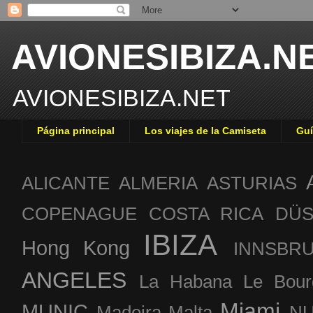
AVIONESIBIZA.N
AVIONESIBIZA.NET
Página principal
Los viajes de la Camiseta
Guí
ALICANTE
ALMERIA
ASTURIAS
COPENAGUE
COSTA RICA
DÜS
IBIZA
Hong Kong
INNSBR
ANGELES
La Habana
Le Bour
Miami
MUNIC
Madeira
Malta
NU