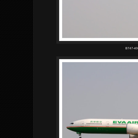
B747-400