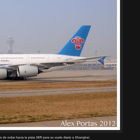
 de rodar hacia la pista 36R para su vuelo diario a Shanghai.