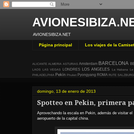
AVIONESIBIZA.N
AVIONESIBIZA.NET
Página principal
Los viajes de la Camise
BARCELONA
Amsterdam
B
ALICANTE
ALMERIA
ASTURIAS
LOS ANGELES
LONDRES
LAOS
LAS VEGAS
La Habana
Le
Pekín
Pyongyang
ROMA
PHILADELPHIA
Phuket
RUTE
SALZBUR
domingo, 13 de enero de 2013
Spotteo en Pekin, primera p
Aprovechando la escala en Pekin, además de visitar el
aeropuerto de la capital china.