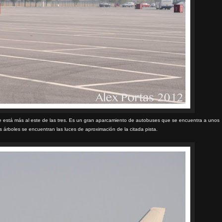
 que está más al este de las tres. Es un gran aparcamiento de autobuses que se encuentra a unos
s árboles se encuentran las luces de aproximación de la citada pista.