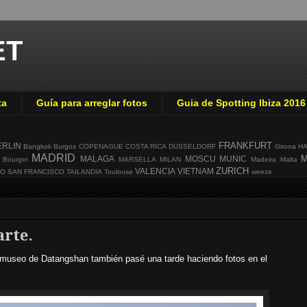
ET
ta
Guía para arreglar fotos
Guia de Spotting Ibiza 2016
FRANKFURT
ERLIN
Bangkok
Burgos
COPENAGUE
COSTA RICA
DÜSSELDORF
Girona
H
MADRID
M
MALAGA
MOSCU
MUNIC
 Bourget
MARSELLA
MILAN
Madeira
Malta
ZURICH
VALENCIA
VIETNAM
GO
SAN FRANCISCO
TAILANDIA
Toulouse
weeze
arte.
 museo de Datangshan también pasé una tarde haciendo fotos en el