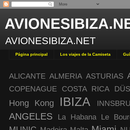
AVIONESIBIZA.N
AVIONESIBIZA.NET
Página principal
Los viajes de la Camiseta
Guí
ALICANTE
ALMERIA
ASTURIAS
COPENAGUE
COSTA RICA
DÜS
IBIZA
Hong Kong
INNSBR
ANGELES
La Habana
Le Bour
Miami
MUNIC
Madeira
Malta
NU