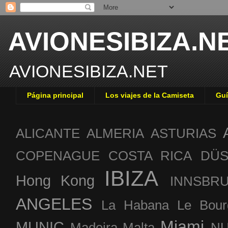
AVIONESIBIZA.N
AVIONESIBIZA.NET
Página principal
Los viajes de la Camiseta
Guí
ALICANTE
ALMERIA
ASTURIAS
COPENAGUE
COSTA RICA
DÜS
IBIZA
Hong Kong
INNSBR
ANGELES
La Habana
Le Bour
Miami
MUNIC
Madeira
Malta
NU