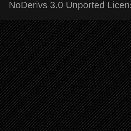
NoDerivs 3.0 Unported Licen