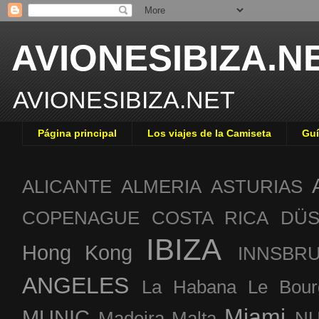
AVIONESIBIZA.N
AVIONESIBIZA.NET
Página principal
Los viajes de la Camiseta
Guí
ALICANTE
ALMERIA
ASTURIAS
COPENAGUE
COSTA RICA
DÜS
IBIZA
Hong Kong
INNSBR
ANGELES
La Habana
Le Bour
Miami
MUNIC
Madeira
Malta
NU