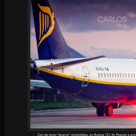
Con las luces "beacon" encendidas, un Boeing 737 de Ryanair a punt