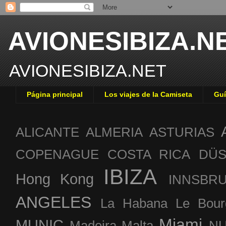
AVIONESIBIZA.N
AVIONESIBIZA.NET
Página principal
Los viajes de la Camiseta
Guí
ALICANTE
ALMERIA
ASTURIAS
COPENAGUE
COSTA RICA
DÜS
IBIZA
Hong Kong
INNSBR
ANGELES
La Habana
Le Bour
Miami
MUNIC
Madeira
Malta
NU