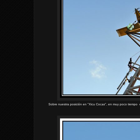
Sobre nuestra posición en "Xicu Cocas", en muy poco tiempo el