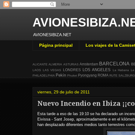
AVIONESIBIZA.N
AVIONESIBIZA.NET
Página principal
Los viajes de la Camise
BARCELONA
Amsterdam
B
ALICANTE
ALMERIA
ASTURIAS
LOS ANGELES
LONDRES
LAOS
LAS VEGAS
La Habana
Le
Pekín
Pyongyang
ROMA
PHILADELPHIA
Phuket
RUTE
SALZBUR
viernes, 29 de julio de 2011
Nuevo Incendio en Ibiza ¡¡c
Esta tarde a eso de las 19:10 se ha declarado un incend
Eivissa - Sant Josep, aproximadamente e en el kilómetr
han desplazado diferentes medios tanto terrestres com