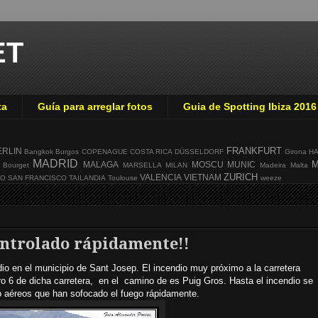
ET
ta
Guía para arreglar fotos
Guia de Spotting Ibiza 2016
FRANKFURT
ERLIN
Bangkok
Burgos
COPENAGUE
COSTA RICA
DÜSSELDORF
Girona
H
MADRID
M
MALAGA
MOSCU
MUNIC
 Bourget
MARSELLA
MILAN
Madeira
Malta
ZURICH
VALENCIA
VIETNAM
GO
SAN FRANCISCO
TAILANDIA
Toulouse
weeze
ontrolado rápidamente!!
io en el municipio de Sant Josep. El incendio muy próximo a la carretera
o 6 de dicha carretera, en el camino de es Puig Gros. Hasta el incendio se
o aéreos que han sofocado el fuego rápidamente.