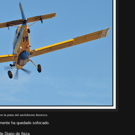
re la pista del aeródromo ibicenco.
amente ha quedado sofocado.
e Diario de Ibiza.