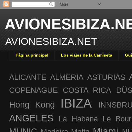
AVIONESIBIZA.N
AVIONESIBIZA.NET
Página principal
Los viajes de la Camiseta
Guí
ALICANTE
ALMERIA
ASTURIAS
COPENAGUE
COSTA RICA
DÜS
IBIZA
Hong Kong
INNSBR
ANGELES
La Habana
Le Bour
Miami
MUNIC
Madeira
Malta
NU