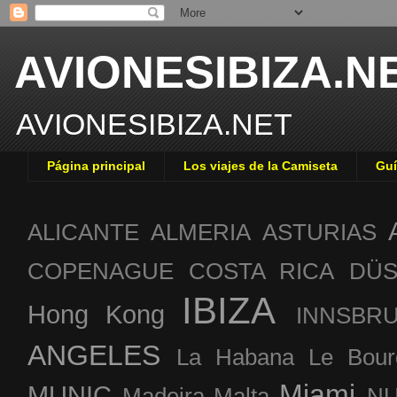
AVIONESIBIZA.N
AVIONESIBIZA.NET
Página principal
Los viajes de la Camiseta
Guí
ALICANTE
ALMERIA
ASTURIAS
COPENAGUE
COSTA RICA
DÜS
IBIZA
Hong Kong
INNSBR
ANGELES
La Habana
Le Bour
Miami
MUNIC
Madeira
Malta
NU