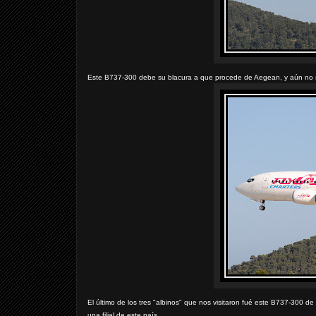
Este B737-300 debe su blacura a que procede de Aegean, y aún no se
El último de los tres "albinos" que nos visitaron fué este B737-300 de
una filial de este país.