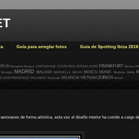
ET
ta
Guía para arreglar fotos
Guia de Spotting Ibiza 2016
FRANKFURT
ERLIN
Bangkok
Burgos
COPENAGUE
COSTA RICA
DÜSSELDORF
Girona
H
MADRID
M
MALAGA
MOSCU
MUNIC
 Bourget
MARSELLA
MILAN
Madeira
Malta
ZURICH
VALENCIA
VIETNAM
GO
SAN FRANCISCO
TAILANDIA
Toulouse
weeze
eronaves de forma artística, esta vez el diseño interior ha corrido a cargo d