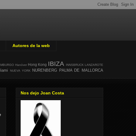
Autores de la web
IBIZA
Hong Kong
AMBURGO
Hanóver
INNSBRUCK
LANZAROTE
iami
NURENBERG
PALMA DE MALLORCA
NUEVA YORK
Nos dejo Joan Costa
e