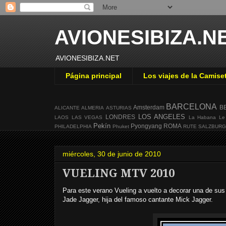
AVIONESIBIZA.N
AVIONESIBIZA.NET
Página principal
Los viajes de la Camise
BARCELONA
Amsterdam
B
ALICANTE
ALMERIA
ASTURIAS
LOS ANGELES
LONDRES
LAOS
LAS VEGAS
La Habana
Le
Pekín
Pyongyang
ROMA
PHILADELPHIA
Phuket
RUTE
SALZBUR
miércoles, 30 de junio de 2010
VUELING MTV 2010
Para este verano Vueling a vuelto a decorar una de sus a
Jade Jagger, hija del famoso cantante Mick Jagger.