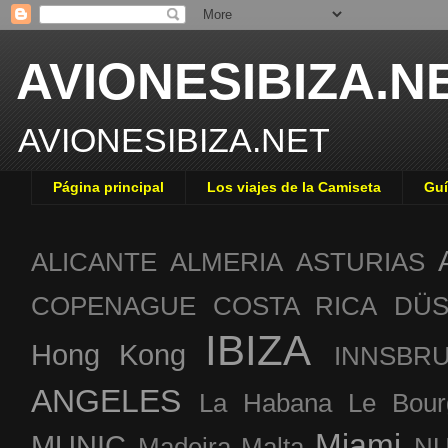
AVIONESIBIZA.N
AVIONESIBIZA.NET
Página principal
Los viajes de la Camiseta
Guí
ALICANTE
ALMERIA
ASTURIAS
COPENAGUE
COSTA RICA
DÜS
IBIZA
Hong Kong
INNSBR
ANGELES
La Habana
Le Bour
Miami
MUNIC
Madeira
Malta
NU