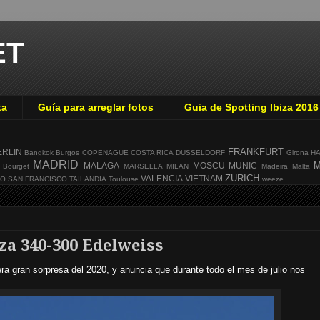
ET
ta
Guía para arreglar fotos
Guia de Spotting Ibiza 2016
FRANKFURT
ERLIN
Bangkok
Burgos
COPENAGUE
COSTA RICA
DÜSSELDORF
Girona
H
MADRID
M
MALAGA
MOSCU
MUNIC
 Bourget
MARSELLA
MILAN
Madeira
Malta
ZURICH
VALENCIA
VIETNAM
GO
SAN FRANCISCO
TAILANDIA
Toulouse
weeze
za 340-300 Edelweiss
a gran sorpresa del 2020, y anuncia que durante todo el mes de julio nos