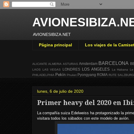
AVIONESIBIZA.N
AVIONESIBIZA.NET
Página principal
Los viajes de la Camise
BARCELONA
Amsterdam
B
ALICANTE
ALMERIA
ASTURIAS
LOS ANGELES
LONDRES
LAOS
LAS VEGAS
La Habana
Le
Pekín
Pyongyang
ROMA
PHILADELPHIA
Phuket
RUTE
SALZBUR
lunes, 6 de julio de 2020
Primer heavy del 2020 en Ibi
La compañía suiza Edelweiss ha protagonizado la primer
visitara todos los sábados con este modelo de avión.