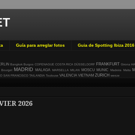
ET
ta
Guía para arreglar fotos
Guia de Spotting Ibiza 2016
FRANKFURT
ERLIN
Bangkok
Burgos
COPENAGUE
COSTA RICA
DÜSSELDORF
Girona
H
MADRID
M
MALAGA
MOSCU
MUNIC
 Bourget
MARSELLA
MILAN
Madeira
Malta
ZURICH
VALENCIA
VIETNAM
GO
SAN FRANCISCO
TAILANDIA
Toulouse
weeze
VIER 2026