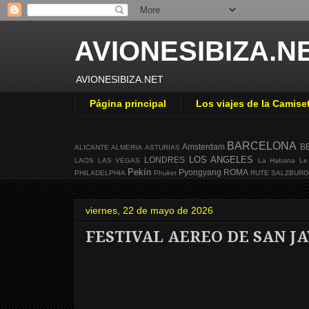
AVIONESIBIZA.N
AVIONESIBIZA.NET
Página principal
Los viajes de la Camise
BARCELONA
Amsterdam
B
ALICANTE
ALMERIA
ASTURIAS
LOS ANGELES
LONDRES
LAOS
LAS VEGAS
La Habana
Le
Pekín
Pyongyang
ROMA
PHILADELPHIA
Phuket
RUTE
SALZBUR
viernes, 22 de mayo de 2026
FESTIVAL AEREO DE SAN JA