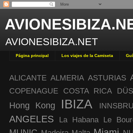
AVIONESIBIZA.N
AVIONESIBIZA.NET
Página principal
Los viajes de la Camiseta
Guí
ALICANTE
ALMERIA
ASTURIAS
COPENAGUE
COSTA RICA
DÜS
IBIZA
Hong Kong
INNSBR
ANGELES
La Habana
Le Bour
Miami
MUNIC
Madeira
Malta
NU