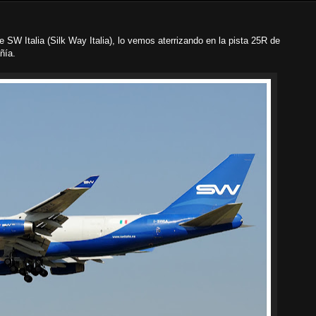
SW Italia (Silk Way Italia), lo vemos aterrizando en la pista 25R de
ñía.