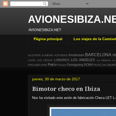
AVIONESIBIZA.N
AVIONESIBIZA.NET
Página principal
Los viajes de la Camise
BARCELONA
Amsterdam
B
ALICANTE
ALMERIA
ASTURIAS
LOS ANGELES
LONDRES
LAOS
LAS VEGAS
La Habana
Le
Pekín
Pyongyang
ROMA
PHILADELPHIA
Phuket
RUTE
SALZBUR
jueves, 30 de marzo de 2017
Bimotor checo en Ibiza
Nos ha visitado este avión de fabricación Checa LET L-4