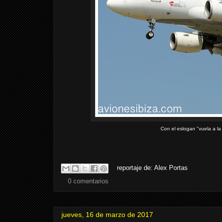
Con el eslogan "vuela a la
reportaje de:
Alex Portas
0 comentarios
jueves, 16 de marzo de 2017