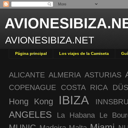
AVIONESIBIZA.N
AVIONESIBIZA.NET
Página principal
Los viajes de la Camiseta
Guí
ALICANTE
ALMERIA
ASTURIAS
COPENAGUE
COSTA RICA
DÜS
IBIZA
Hong Kong
INNSBR
ANGELES
La Habana
Le Bour
Miami
MUNIC
Madeira
Malta
NU