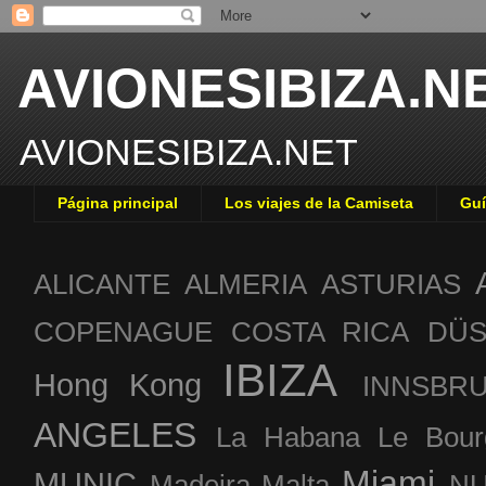
AVIONESIBIZA.N
AVIONESIBIZA.NET
Página principal
Los viajes de la Camiseta
Guí
ALICANTE
ALMERIA
ASTURIAS
COPENAGUE
COSTA RICA
DÜS
IBIZA
Hong Kong
INNSBR
ANGELES
La Habana
Le Bour
Miami
MUNIC
Madeira
Malta
NU