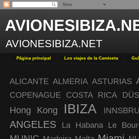
AVIONESIBIZA.N
AVIONESIBIZA.NET
Página principal
Los viajes de la Camiseta
Guí
ALICANTE
ALMERIA
ASTURIAS
COPENAGUE
COSTA RICA
DÜS
IBIZA
Hong Kong
INNSBR
ANGELES
La Habana
Le Bour
Miami
MUNIC
Madeira
Malta
NU