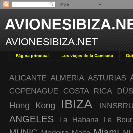
AVIONESIBIZA.N
AVIONESIBIZA.NET
Página principal
Los viajes de la Camiseta
Guí
ALICANTE
ALMERIA
ASTURIAS
COPENAGUE
COSTA RICA
DÜS
IBIZA
Hong Kong
INNSBR
ANGELES
La Habana
Le Bour
Miami
MUNIC
Madeira
Malta
NU