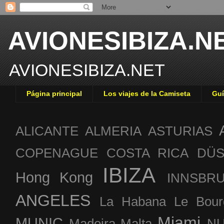
AVIONESIBIZA.N
AVIONESIBIZA.NET
Página principal
Los viajes de la Camiseta
Guí
ALICANTE
ALMERIA
ASTURIAS
COPENAGUE
COSTA RICA
DÜS
IBIZA
Hong Kong
INNSBR
ANGELES
La Habana
Le Bour
Miami
MUNIC
Madeira
Malta
NU