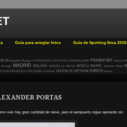
ET
ta
Guía para arreglar fotos
Guia de Spotting Ibiza 2016
FRANKFURT
ERLIN
Bangkok
Burgos
COPENAGUE
COSTA RICA
DÜSSELDORF
Girona
H
MADRID
M
MALAGA
MOSCU
MUNIC
 Bourget
MARSELLA
MILAN
Madeira
Malta
ZURICH
VALENCIA
VIETNAM
GO
SAN FRANCISCO
TAILANDIA
Toulouse
weeze
 ALEXANDER PORTAS
mo veis hay gran cantidad de nieve, pero el aeropuerto sigue operando sin