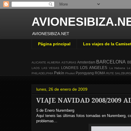
AVIONESIBIZA.N
AVIONESIBIZA.NET
Página principal
Los viajes de la Camise
BARCELONA
Amsterdam
B
ALICANTE
ALMERIA
ASTURIAS
LOS ANGELES
LONDRES
LAOS
LAS VEGAS
La Habana
Le
Pekín
Pyongyang
ROMA
PHILADELPHIA
Phuket
RUTE
SALZBUR
lunes, 26 de enero de 2009
VIAJE NAVIDAD 2008/2009
5 de Enero Nuremberg
Aquí teneis las últimas fotos tomadas en Nuremberg, co
problemas...