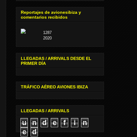
Reportajes de avionesibiza y
comentarios recibidos
1287
2020
LLEGADAS / ARRIVALS DESDE EL
PRIMER DÍA
TRÁFICO AÉREO AVIONES IBIZA
LLEGADAS / ARRIVALS
u
n
d
e
f
i
n
e
d