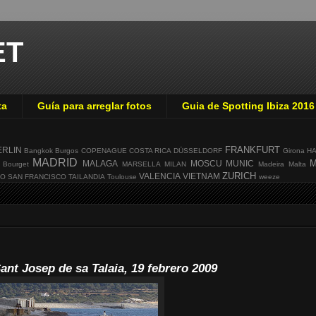
ET
ta
Guía para arreglar fotos
Guia de Spotting Ibiza 2016
FRANKFURT
ERLIN
Bangkok
Burgos
COPENAGUE
COSTA RICA
DÜSSELDORF
Girona
H
MADRID
M
MALAGA
MOSCU
MUNIC
 Bourget
MARSELLA
MILAN
Madeira
Malta
ZURICH
VALENCIA
VIETNAM
GO
SAN FRANCISCO
TAILANDIA
Toulouse
weeze
ant Josep de sa Talaia, 19 febrero 2009