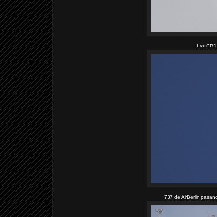
Los CRJ 
737 de AirBerlin pasand