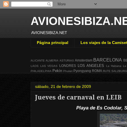
AVIONESIBIZA.N
AVIONESIBIZA.NET
Página principal
Los viajes de la Camise
BARCELONA
Amsterdam
B
ALICANTE
ALMERIA
ASTURIAS
LOS ANGELES
LONDRES
LAOS
LAS VEGAS
La Habana
Le
Pekín
Pyongyang
ROMA
PHILADELPHIA
Phuket
RUTE
SALZBUR
sábado, 21 de febrero de 2009
Jueves de carnaval en LEIB
Playa de Es Codolar, S