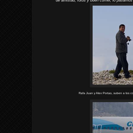
de amistad, fotos y buen comer, lo pasamos 
Rafa Juan y Alex Portas, suben a los cod