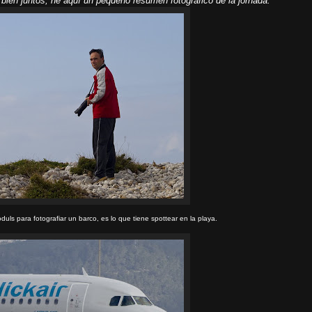
bien juntos, he aquí un pequeño resumen fotográfico de la jornada.
uls para fotografiar un barco, es lo que tiene spottear en la playa.