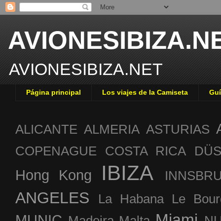
AVIONESIBIZA.N
AVIONESIBIZA.NET
Página principal
Los viajes de la Camiseta
Guí
ALICANTE
ALMERIA
ASTURIAS
COPENAGUE
COSTA RICA
DÜS
IBIZA
Hong Kong
INNSBR
ANGELES
La Habana
Le Bour
Miami
MUNIC
Madeira
Malta
NU