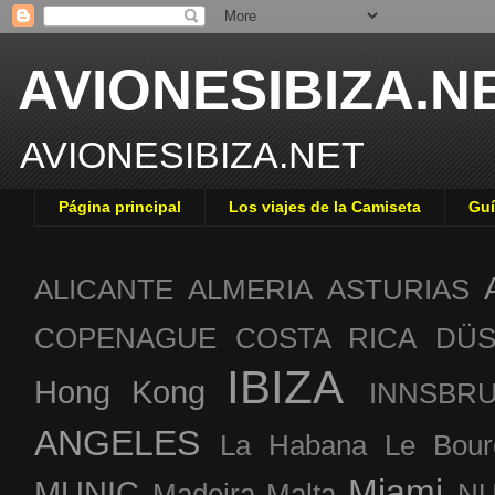
AVIONESIBIZA.N
AVIONESIBIZA.NET
Página principal
Los viajes de la Camiseta
Guí
ALICANTE
ALMERIA
ASTURIAS
COPENAGUE
COSTA RICA
DÜS
IBIZA
Hong Kong
INNSBR
ANGELES
La Habana
Le Bour
Miami
MUNIC
Madeira
Malta
NU