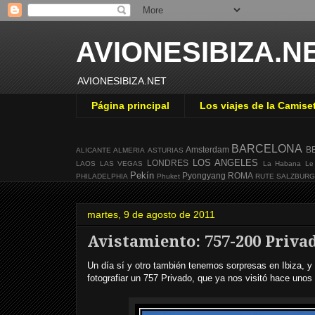
AVIONESIBIZA.N
AVIONESIBIZA.NET
Página principal
Los viajes de la Camise
BARCELONA
Amsterdam
B
ALICANTE
ALMERIA
ASTURIAS
LOS ANGELES
LONDRES
LAOS
LAS VEGAS
La Habana
Le
Pekín
Pyongyang
ROMA
PHILADELPHIA
Phuket
RUTE
SALZBUR
martes, 9 de agosto de 2011
Avistamiento: 757-200 Priva
Un día sí y otro también tenemos sorpresas en Ibiza, y
fotografiar un 757 Privado, que ya nos visitó hace unos