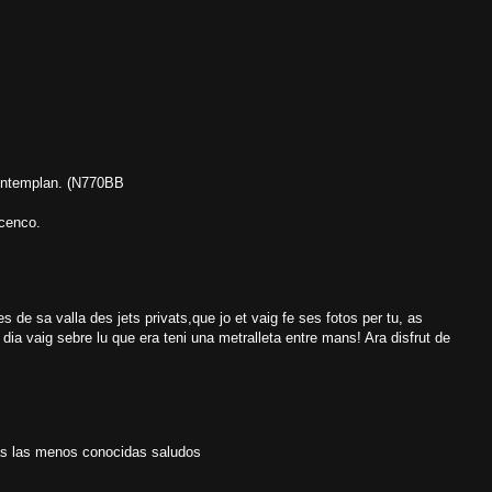
contemplan. (N770BB
icenco.
s de sa valla des jets privats,que jo et vaig fe ses fotos per tu, as
l dia vaig sebre lu que era teni una metralleta entre mans! Ara disfrut de
as las menos conocidas saludos