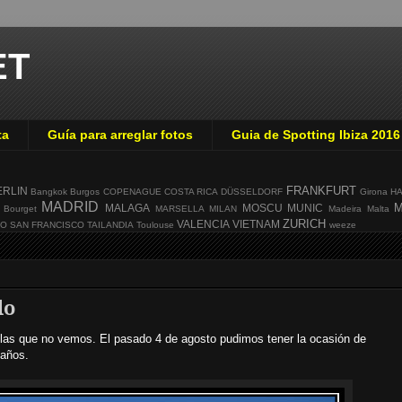
ET
ta
Guía para arreglar fotos
Guia de Spotting Ibiza 2016
FRANKFURT
ERLIN
Bangkok
Burgos
COPENAGUE
COSTA RICA
DÜSSELDORF
Girona
H
MADRID
M
MALAGA
MOSCU
MUNIC
 Bourget
MARSELLA
MILAN
Madeira
Malta
ZURICH
VALENCIA
VIETNAM
GO
SAN FRANCISCO
TAILANDIA
Toulouse
weeze
do
 las que no vemos. El pasado 4 de agosto pudimos tener la ocasión de
 años.