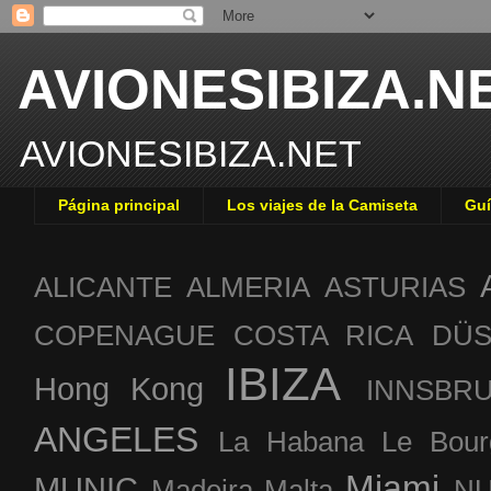
AVIONESIBIZA.N
AVIONESIBIZA.NET
Página principal
Los viajes de la Camiseta
Guí
ALICANTE
ALMERIA
ASTURIAS
COPENAGUE
COSTA RICA
DÜS
IBIZA
Hong Kong
INNSBR
ANGELES
La Habana
Le Bour
Miami
MUNIC
Madeira
Malta
NU