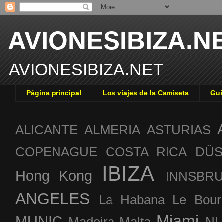
AVIONESIBIZA.N
AVIONESIBIZA.NET
Página principal
Los viajes de la Camiseta
Guí
ALICANTE
ALMERIA
ASTURIAS
COPENAGUE
COSTA RICA
DÜS
IBIZA
Hong Kong
INNSBR
ANGELES
La Habana
Le Bour
Miami
MUNIC
Madeira
Malta
NU