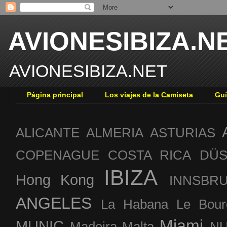
AVIONESIBIZA.N
AVIONESIBIZA.NET
Página principal
Los viajes de la Camiseta
Guí
ALICANTE
ALMERIA
ASTURIAS
COPENAGUE
COSTA RICA
DÜS
IBIZA
Hong Kong
INNSBR
ANGELES
La Habana
Le Bour
Miami
MUNIC
Madeira
Malta
NU