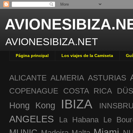
AVIONESIBIZA.N
AVIONESIBIZA.NET
Página principal
Los viajes de la Camiseta
Guí
ALICANTE
ALMERIA
ASTURIAS
COPENAGUE
COSTA RICA
DÜS
IBIZA
Hong Kong
INNSBR
ANGELES
La Habana
Le Bour
Miami
MUNIC
Madeira
Malta
NU