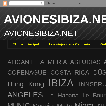
AVIONESIBIZA.N
AVIONESIBIZA.NET
Página principal
Los viajes de la Camiseta
Guí
ALICANTE
ALMERIA
ASTURIAS
COPENAGUE
COSTA RICA
DÜS
IBIZA
Hong Kong
INNSBR
ANGELES
La Habana
Le Bour
Miami
MUNIC
Madeira
Malta
NU