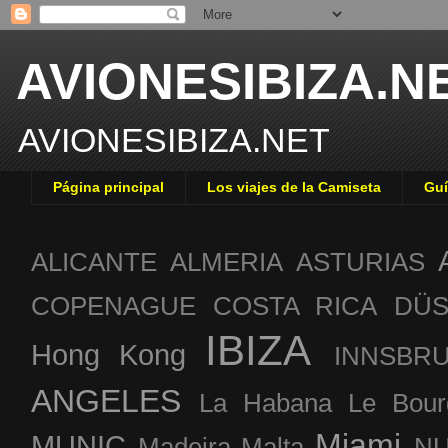
AVIONESIBIZA.N
AVIONESIBIZA.NET
Página principal
Los viajes de la Camiseta
Guí
ALICANTE
ALMERIA
ASTURIAS
COPENAGUE
COSTA RICA
DÜS
IBIZA
Hong Kong
INNSBR
ANGELES
La Habana
Le Bour
Miami
MUNIC
Madeira
Malta
NU